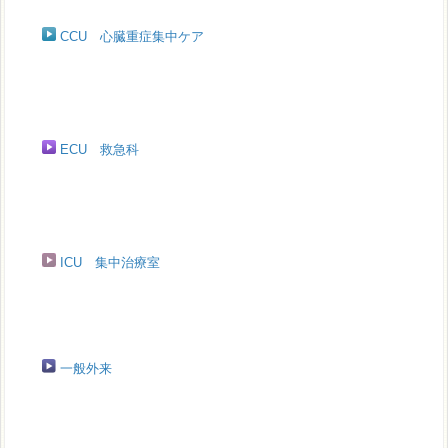
CCU 心臓重症集中ケア
ECU 救急科
ICU 集中治療室
一般外来