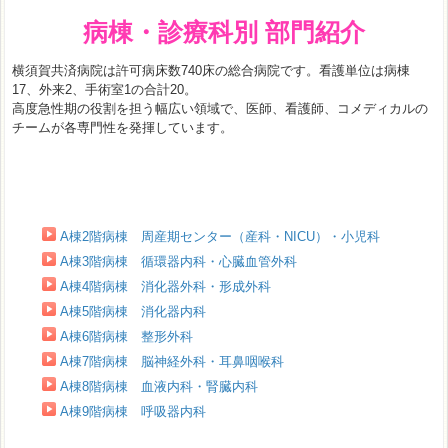
病棟・診療科別 部門紹介
横須賀共済病院は許可病床数740床の総合病院です。看護単位は病棟
17、外来2、手術室1の合計20。
高度急性期の役割を担う幅広い領域で、医師、看護師、コメディカルの
チームが各専門性を発揮しています。
A棟2階病棟 周産期センター（産科・NICU）・小児科
A棟3階病棟 循環器内科・心臓血管外科
A棟4階病棟 消化器外科・形成外科
A棟5階病棟 消化器内科
A棟6階病棟 整形外科
A棟7階病棟 脳神経外科・耳鼻咽喉科
A棟8階病棟 血液内科・腎臓内科
A棟9階病棟 呼吸器内科